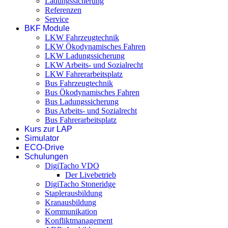
Ladungssicherung
Referenzen
Service
BKF Module
LKW Fahrzeugtechnik
LKW Ökodynamisches Fahren
LKW Ladungssicherung
LKW Arbeits- und Sozialrecht
LKW Fahrerarbeitsplatz
Bus Fahrzeugtechnik
Bus Ökodynamisches Fahren
Bus Ladungssicherung
Bus Arbeits- und Sozialrecht
Bus Fahrerarbeitsplatz
Kurs zur LAP
Simulator
ECO-Drive
Schulungen
DigiTacho VDO
Der Livebetrieb
DigiTacho Stoneridge
Staplerausbildung
Kranausbildung
Kommunikation
Konfliktmanagement